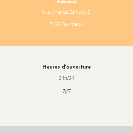
Adresse
Rue Charles Gantois 9,
7120 Fauroeulx
Heures d'ouverture
24h/24
7j/7